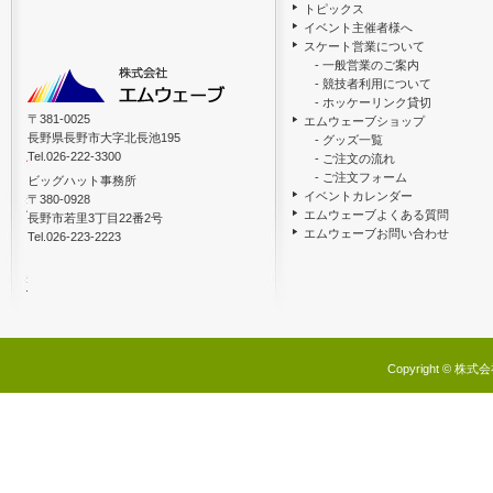
トピックス
イベント主催者様へ
スケート営業について
- 一般営業のご案内
- 競技者利用について
- ホッケーリンク貸切
〒381-0025
エムウェーブショップ
長野県長野市大字北長池195
- グッズ一覧
Tel.026-222-3300
- ご注文の流れ
- ご注文フォーム
ビッグハット事務所
イベントカレンダー
〒380-0928
エムウェーブよくある質問
長野市若里3丁目22番2号
エムウェーブお問い合わせ
Tel.026-223-2223
Copyright © 株式会