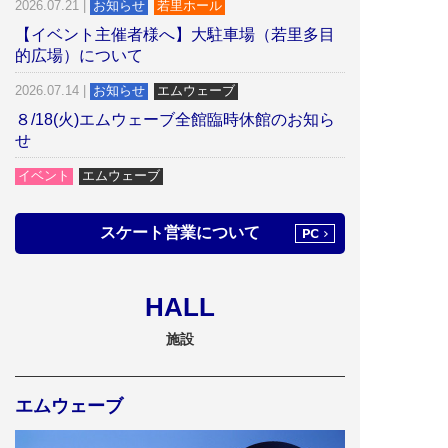
2026.07.21
|
お知らせ
若里ホール
【イベント主催者様へ】大駐車場（若里多目
的広場）について
2026.07.14
|
お知らせ
エムウェーブ
８/18(火)エムウェーブ全館臨時休館のお知ら
せ
イベント
エムウェーブ
8/22・23【MAZDA Spirit2026 in エムウェー
ブ】
スケート営業について
2026.07.10
|
お知らせ
ビッグハット
イベント情報を更新しました
HALL
2026.07.01
|
お知らせ
エムウェーブ
施設
株式会社エムウェーブの公開文書を更新いた
しました。
エムウェーブ
2026.07.01
|
お知らせ
若里ホール
イベント情報を更新しました