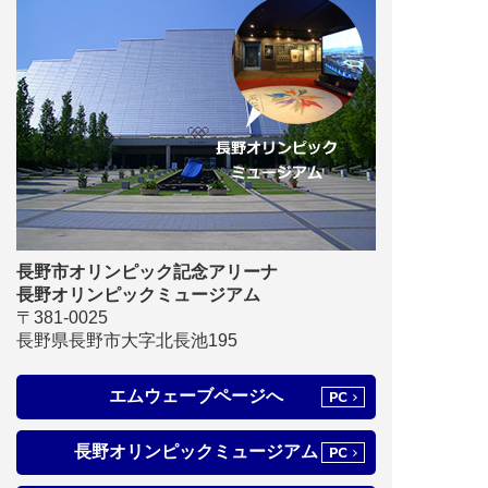
イベント
ビッグハット
10/31（土）GENERATIONS LIVE TOUR
2026 "PARALLEL QUEST"
イベント
エムウェーブ
9/5・6【2026秋のアメドラフェスタ㏌エムウ
ェーブ】
2026.07.21
|
お知らせ
若里ホール
【イベント主催者様へ】大駐車場（若里多目
的広場）について
長野市オリンピック記念アリーナ
長野オリンピックミュージアム
イベント
エムウェーブ
〒381-0025
8/22・23【MAZDA Spirit2026 in エムウェー
長野県長野市大字北長池195
ブ】
エムウェーブページへ
イベント
若里ホール
8/15（土）Jesus Reigns
Japan 長野
長野オリンピックミュージアム