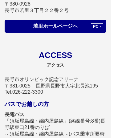
せ
〒380-0928
長野市若里３丁目２２番２号
イベント
エムウェーブ
8/22・23【MAZDA Spirit2026 in エムウェー
若里ホールページへ
ブ】
2026.07.01
|
お知らせ
エムウェーブ
株式会社エムウェーブの公開文書を更新いた
ACCESS
しました。
2017.09.06
アクセス
|
お知らせ
エムウェーブ
長野オリンピックミュージア
長野市オリンピック記念アリーナ
ム内でWi-Fi（無線LAN）利用
〒381-0025 長野県長野市大字北長池195
Tel.026-222-3300
できます。
バスでお越しの方
2015.04.01
|
お知らせ
エムウェーブ
長電バス
長野オリンピックグッズのみ、販売終了のお
「須坂屋島線・綿内屋島線」(路線番号:8番)長
知らせ
野駅東口21番のりば
2012.07.30
|
お知らせ
エムウェーブ
～須坂屋島線・綿内屋島線～(バス乗車所要時