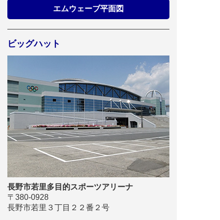
エムウェーブ平面図
イベント
若里ホール
8/29（土）マセキ芸人コレク
ション in 長野
ビッグハット
イベント
若里ホール
9/6（日）スズキ・メソード
Harmonic Concert
イベント
若里ホール
10/12（月・祝）2026ベルヴ
ァンⅡ オカリナコンサート
長野市若里多目的スポーツアリーナ
イベント
若里ホール
〒380-0928
長野市若里３丁目２２番２号
11/28（土）佐々木秀実 ふる
さとリサイタル ～愛と人生