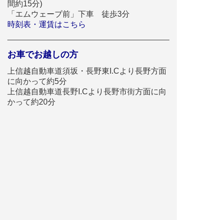
間約15分)
スピードスケートのナショナルトレーニング
「エムウェーブ前」下車 徒歩3分
センター(NTC)競技別強化拠点として指定さ
時刻表・運賃はこちら
れています。
2026.07.21
|
お知らせ
ビッグハット
お車でお越しの方
【イベント主催者様へ】大駐車場（若里多目
的広場）について
上信越自動車道須坂・長野東I.Cより長野方面
に向かって約5分
2026.07.10
|
お知らせ
ビッグハット
上信越自動車道長野I.Cより長野市街方面に向
イベント情報を更新しました
かって約20分
イベント
ビッグハット
9/20（日）全国高等専門学校ロボットコンテ
スト2026 関東甲信越地区大会
イベント
ビッグハット
9/25（金）9/26（土）BOYNEXTDOOR
TOUR ′KNOCK ON Vol.2′ IN JAPAN
イベント
ビッグハット
10/3（土）長野県マーチングコンテスト・小