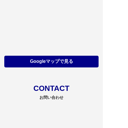
学生バンドフェスティバルマーチング部門・
マーチングバンド大会
イベント
ビッグハット
10/9（金）10/10（土）2026信州ウェルディ
ングフェスタ
イベント
ビッグハット
10/12（月・祝）リレー・フォー・ライフ・ジ
ャパン信州長野
Googleマップで見る
イベント
ビッグハット
10/23（金）10/24（土）産業フェア in 信州
2026
CONTACT
イベント
ビッグハット
10/25（日）マイナビ インターンシップ＆キ
お問い合わせ
ャリア発見フェア
イベント
ビッグハット
10/31（土）GENERATIONS LIVE TOUR
2026 "PARALLEL QUEST"