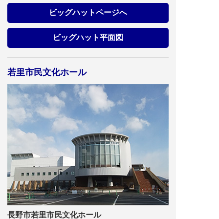
を謳う～
ビッグハットページへ
イベント
ビッグハット
ビッグハット平面図
9/20（日）全国高等専門学校ロボットコンテ
スト2026 関東甲信越地区大会
若里市民文化ホール
イベント
ビッグハット
9/25（金）9/26（土）BOYNEXTDOOR
TOUR ′KNOCK ON Vol.2′ IN JAPAN
2026.08.08
|
お知らせ
エムウェーブ
トレーニング室利用の皆様へ ８月・９月の
お知らせ
イベント
エムウェーブ
9/5・6【2026秋のアメドラフェスタ㏌エムウ
ェーブ】
2026.07.14
|
お知らせ
エムウェーブ
８/18(火)エムウェーブ全館臨時休館のお知ら
長野市若里市民文化ホール